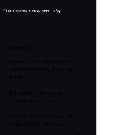
Familientradition seit 1784!
Vorspeisen
Geräuchertes Forellenfilet mit
Sahnemeerrettich, Toast und
Butter
1/2 Dutzend Schnecken in
Kräuterbutter mit Toast
Gebackener Camembert mit
Preiselbeeren und Toast
7,40 €