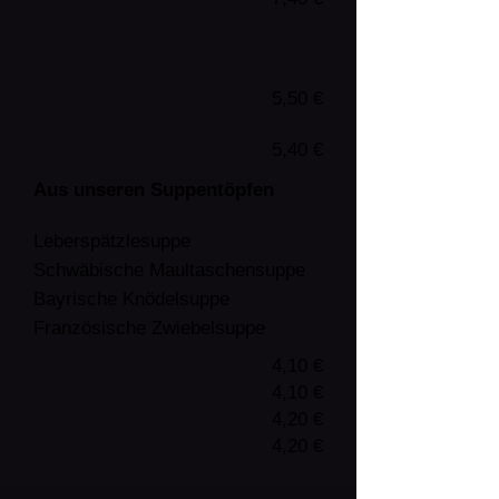
5,50
€
5,40 €
Aus unseren Suppentöpfen
Leberspätzlesuppe
Schwäbische Maultaschensuppe
Bayrische Knödelsuppe
Französische Zwiebelsuppe
4,10 €
4,1
0 €
4,20 €
4,20 €